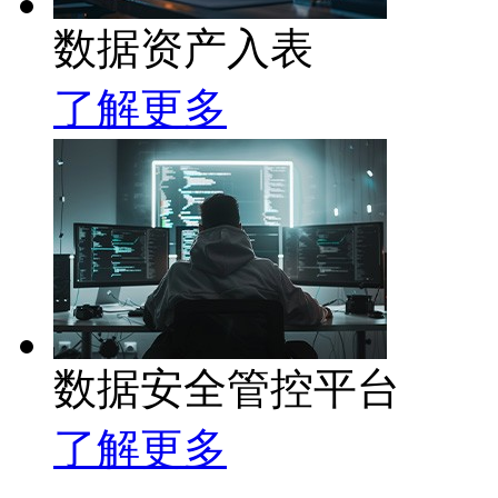
数据资产入表
了解更多
数据安全管控平台
了解更多