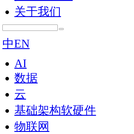
关于我们
中
EN
AI
数据
云
基础架构软硬件
物联网