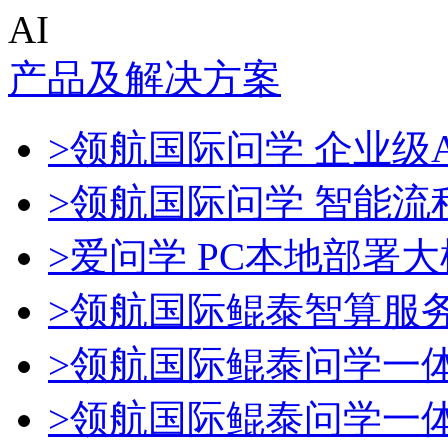
AI
产品及解决方案
>领航国际问学 企业级A
>领航国际问学 智能流
>爱问学 PC本地部署
>领航国际鲲泰智算服
>领航国际鲲泰问学一
>领航国际鲲泰问学一体机