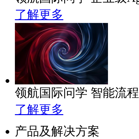
了解更多
领航国际问学 智能流
了解更多
产品及解决方案