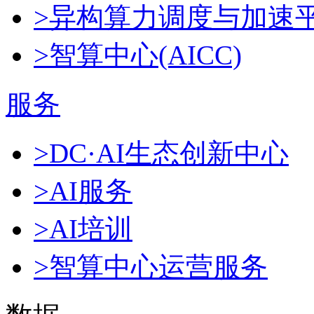
>异构算力调度与加速
>智算中心(AICC)
服务
>DC·AI生态创新中心
>AI服务
>AI培训
>智算中心运营服务