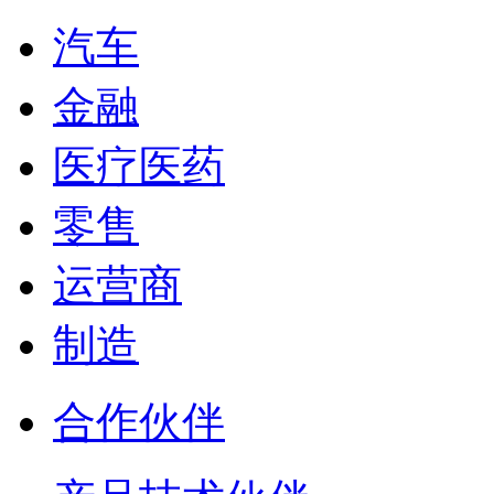
汽车
金融
医疗医药
零售
运营商
制造
合作伙伴