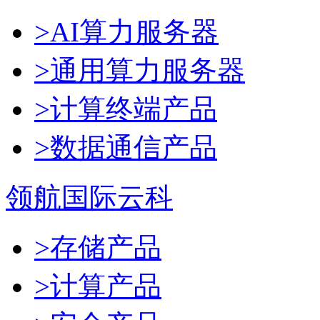
>AI算力服务器
>通用算力服务器
>计算终端产品
>数据通信产品
领航国际云科
>存储产品
>计算产品