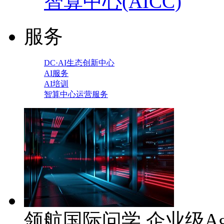
智算中心(AICC)
服务
DC·AI生态创新中心
AI服务
AI培训
智算中心运营服务
领航国际问学 企业级Ag