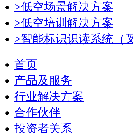
>低空场景解决方案
>低空培训解决方案
>智能标识识读系统（
首页
产品及服务
行业解决方案
合作伙伴
投资者关系