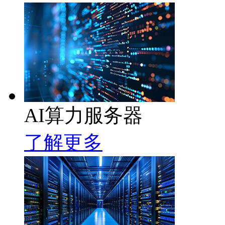
AI算力服务器
了解更多