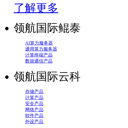
了解更多
领航国际鲲泰
AI算力服务器
通用算力服务器
计算终端产品
数据通信产品
领航国际云科
存储产品
计算产品
安全产品
网络产品
软件产品
外设产品