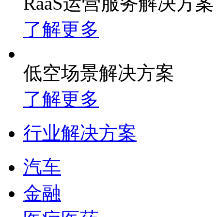
RaaS运营服务解决方案
了解更多
低空场景解决方案
了解更多
行业解决方案
汽车
金融