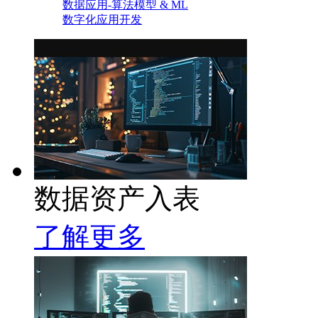
数据应用-算法模型 & ML
数字化应用开发
数据资产入表
了解更多