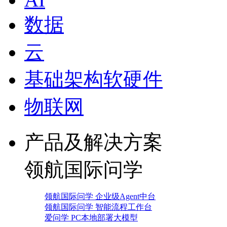
数据
云
基础架构软硬件
物联网
产品及解决方案
领航国际问学
领航国际问学 企业级Agent中台
领航国际问学 智能流程工作台
爱问学 PC本地部署大模型