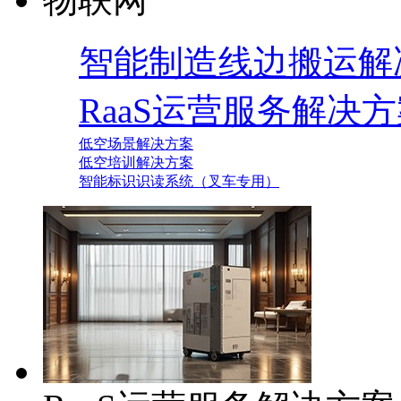
智能制造线边搬运解
RaaS运营服务解决
低空场景解决方案
低空培训解决方案
智能标识识读系统（叉车专用）