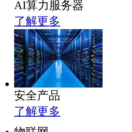
AI算力服务器
了解更多
安全产品
了解更多
物联网